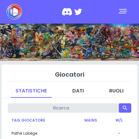
Giocatori
STATISTICHE
DATI
RUOLI
search
TAG GIOCATORE
MAINS
W/L
Pathé Labège
-