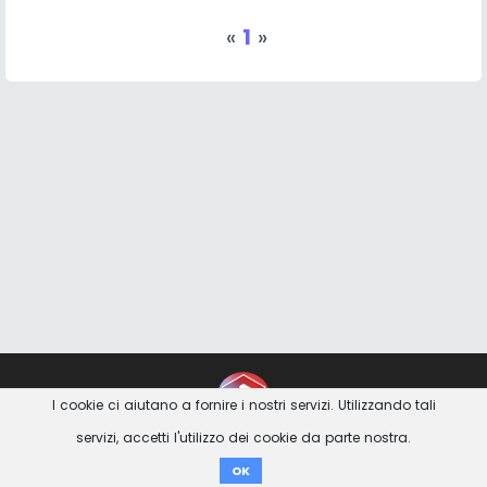
«
1
»
Contatto
Imprint
Privacy Avviso
I cookie ci aiutano a fornire i nostri servizi. Utilizzando tali
servizi, accetti l'utilizzo dei cookie da parte nostra.
Donare
OK