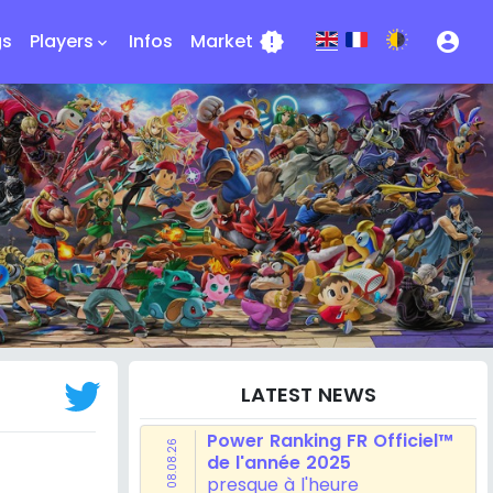
gs
Players
Infos
Market
new_releases
account_circle
keyboard_arrow_down
LATEST NEWS
Power Ranking FR Officiel™
08.08.26
de l'année 2025
presque à l'heure