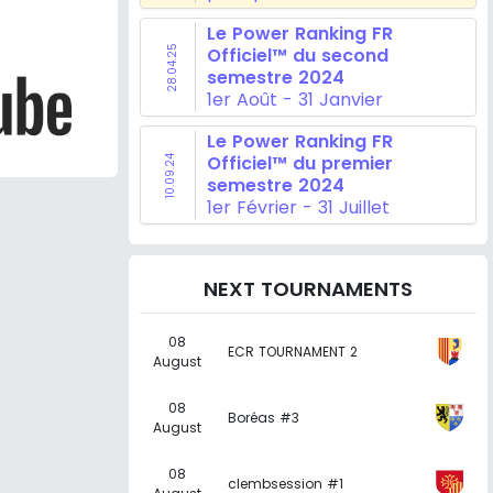
Le Power Ranking FR
28.04.25
Officiel™ du second
semestre 2024
1er Août - 31 Janvier
Le Power Ranking FR
Officiel™ du premier
10.09.24
semestre 2024
1er Février - 31 Juillet
NEXT TOURNAMENTS
08
ECR TOURNAMENT 2
August
08
Boréas #3
August
08
clembsession #1