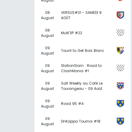
August
08
VERSUS#31 - SAMEDI 8
August
AOÛT
08
Multi'XP #22
August
09
Taunt to Get Bois Blanc
August
09
StationSlam : Road to
August
ClashMania #1
09
Salt Weekly au Café Le
August
Tourangeau - 09 Août
09
Road 95 #4
August
09
DnKappa Tournoi #18
August