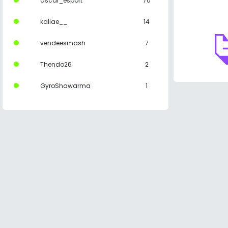
ascar_esport
70
kaliae__
14
vendeesmash
7
Thendo26
2
GyroShawarma
1