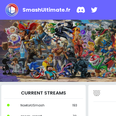
SmashUltimate.fr
CURRENT STREAMS
NaetorUSmash
193