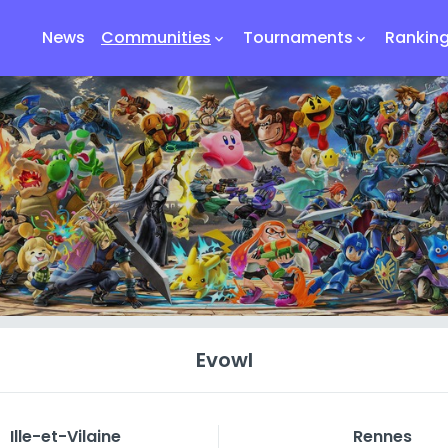
News
Communities
Tournaments
Rankin
keyboard_arrow_down
keyboard_arrow_down
Evowl
Ille-et-Vilaine
Rennes