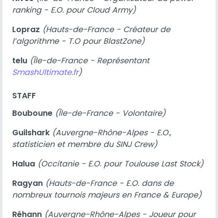
ranking - E.O. pour Cloud Army)
Lopraz
(Hauts-de-France - Créateur de
l’algorithme - T.O pour BlastZone)
telu
(Île-de-France - Représentant
SmashUltimate.fr
)
STAFF
Bouboune
(Île-de-France - Volontaire)
Guilshark
(Auvergne-Rhône-Alpes - E.O.,
statisticien et membre du SINJ Crew)
Halua
(Occitanie - E.O. pour Toulouse Last Stock)
Ragyan
(Hauts-de-France - E.O. dans de
nombreux tournois majeurs en France & Europe)
Réhann
(Auvergne-Rhône-Alpes - Joueur pour