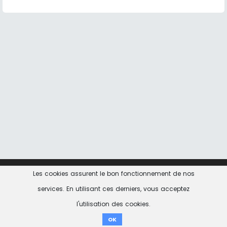
Les cookies assurent le bon fonctionnement de nos
Contact
Informations Légales
Politique de
confidentialité
services. En utilisant ces derniers, vous acceptez
l'utilisation des cookies.
don ici
OK