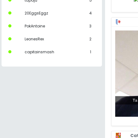
tapaju
5
20EggsEggz
4
PokAntoine
3
LeonesRex
2
capitainsmash
1
Ca