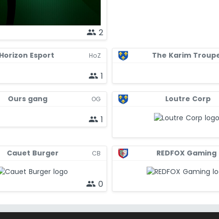
2
people
Horizon Esport
The Karim Troup
HoZ
1
people
Ours gang
Loutre Corp
OG
1
people
Cauet Burger
REDFOX Gaming
CB
0
people