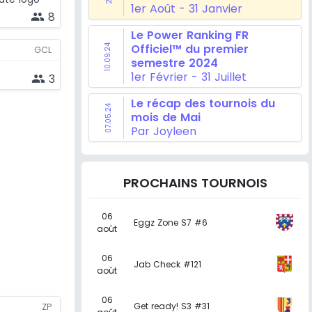
1er Août - 31 Janvier
8
people
Le Power Ranking FR
Officiel™ du premier
10.09.24
GCL
semestre 2024
1er Février - 31 Juillet
3
people
Le récap des tournois du
07.05.24
mois de Mai
Par Joyleen
PROCHAINS TOURNOIS
06
Eggz Zone S7 #6
août
06
Jab Check #121
août
06
Get ready! S3 #31
ZP