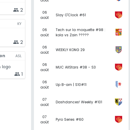
août
2
people
06
Slay O'Clock #61
août
KY
06
Tech sur la moquette #98 :
août
kola vs Zain ?????
2
people
06
WEEKLY KONG 29
août
on
ASL
06
MUC AllStars #38 - S3
août
1
people
06
Up B-arn | S10#11
août
07
Dashdances! Weekly #101
août
07
Pyro Series #60
août