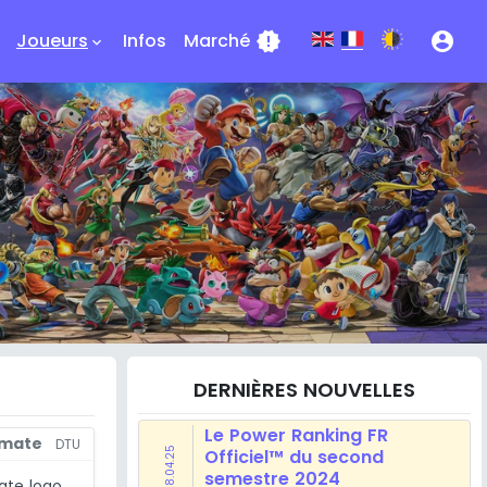
Joueurs
Infos
Marché
new_releases
account_circle
keyboard_arrow_down
DERNIÈRES NOUVELLES
Le Power Ranking FR
imate
DTU
28.04.25
Officiel™ du second
semestre 2024