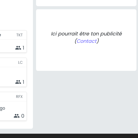
Ici pourrait être ton publicité
e
TKT
(
Contact
)
1
people
LC
1
people
RFX
0
people