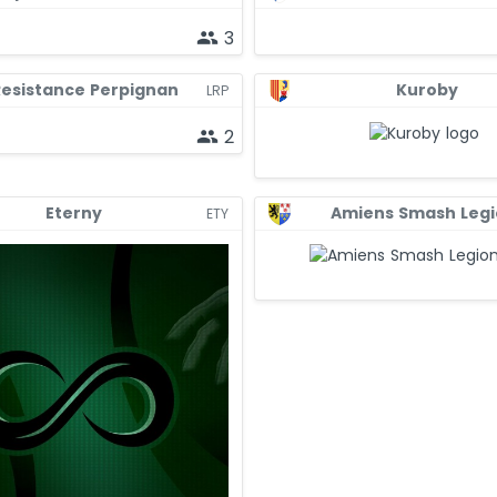
3
people
Resistance Perpignan
Kuroby
LRP
2
people
Eterny
Amiens Smash Legi
ETY