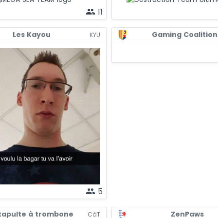
11
people
Les Kayou
Gaming Coalition
KYU
5
people
tapulte à trombone
ZenPaws
CàT