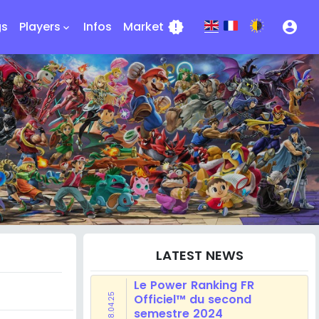
gs
Players
Infos
Market
new_releases
account_circle
keyboard_arrow_down
LATEST NEWS
Le Power Ranking FR
28.04.25
Officiel™ du second
semestre 2024