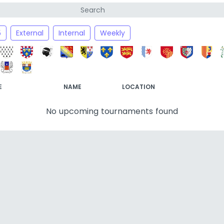
5
External
Internal
Weekly
E
NAME
LOCATION
No upcoming tournaments found