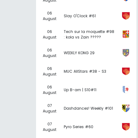
August
06
Slay O'Clock #61
August
06
Tech sur la moquette #98
August
: kola vs Zain ?????
06
WEEKLY KONG 29
August
06
MUC AllStars #38 - S3
August
06
Up B-arn | S10#11
August
07
Dashdances! Weekly #101
August
07
Pyro Series #60
August