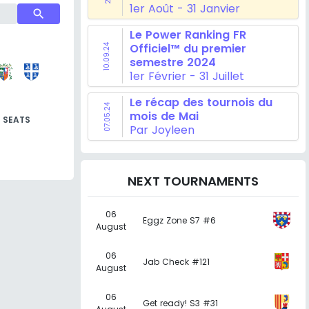
1er Août - 31 Janvier
search
Le Power Ranking FR
Officiel™ du premier
10.09.24
semestre 2024
1er Février - 31 Juillet
Le récap des tournois du
07.05.24
mois de Mai
SEATS
Par Joyleen
NEXT TOURNAMENTS
06
Eggz Zone S7 #6
August
06
Jab Check #121
August
06
Get ready! S3 #31