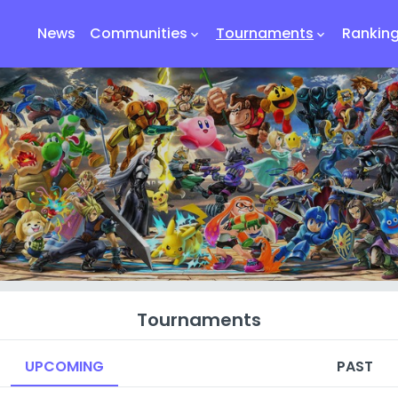
News
Communities
Tournaments
Rankin
keyboard_arrow_down
keyboard_arrow_down
Tournaments
UPCOMING
PAST