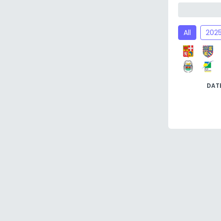
All
202
DAT