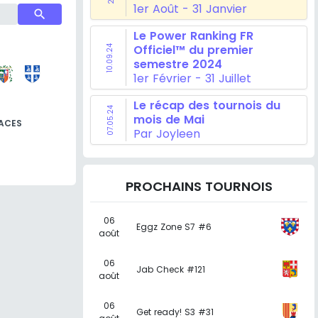
1er Août - 31 Janvier
search
Le Power Ranking FR
Officiel™ du premier
10.09.24
semestre 2024
1er Février - 31 Juillet
Le récap des tournois du
07.05.24
mois de Mai
ACES
Par Joyleen
PROCHAINS TOURNOIS
06
Eggz Zone S7 #6
août
06
Jab Check #121
août
06
Get ready! S3 #31