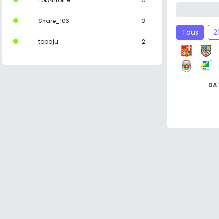
PokAntoine
5
Snare_106
3
Tous
2
tapaju
2
DA