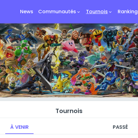
News
Communautés
Tournois
Ranking
keyboard_arrow_down
keyboard_arrow_down
Tournois
À VENIR
PASSÉ