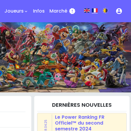
Joueurs
Infos
Marché
new_releases
account_circle
keyboard_arrow_down
DERNIÈRES NOUVELLES
Le Power Ranking FR
28.04.25
Officiel™ du second
semestre 2024