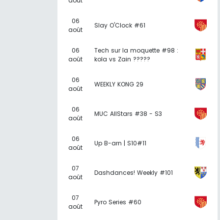
août
06
Slay O'Clock #61
août
06
Tech sur la moquette #98 :
août
kola vs Zain ?????
06
WEEKLY KONG 29
août
06
MUC AllStars #38 - S3
août
06
Up B-arn | S10#11
août
07
Dashdances! Weekly #101
août
07
Pyro Series #60
août