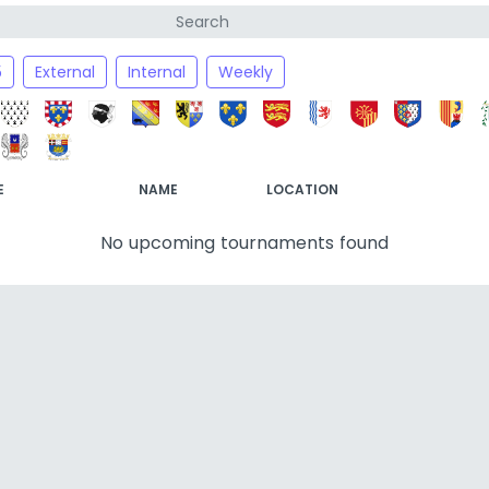
5
External
Internal
Weekly
E
NAME
LOCATION
No upcoming tournaments found