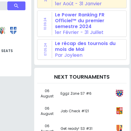
1er Août - 31 Janvier
search
Le Power Ranking FR
Officiel™ du premier
10.09.24
semestre 2024
1er Février - 31 Juillet
Le récap des tournois du
07.05.24
mois de Mai
SEATS
Par Joyleen
NEXT TOURNAMENTS
06
Eggz Zone S7 #6
August
06
Jab Check #121
August
06
Get ready! S3 #31