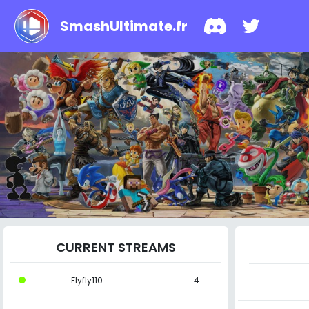
SmashUltimate.fr
CURRENT STREAMS
Flyfly110
4