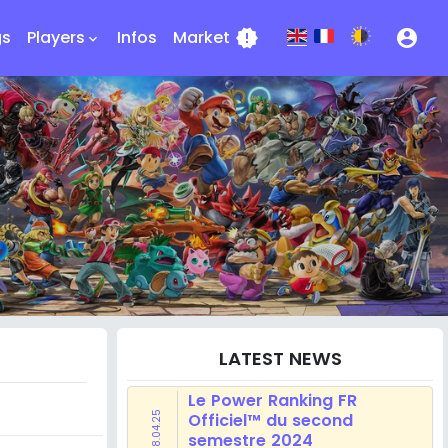
gs
Players
Infos
Market
new_releases
account_circle
keyboard_arrow_down
LATEST NEWS
Le Power Ranking FR
28.04.25
Officiel™ du second
semestre 2024