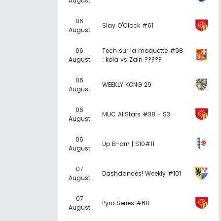
August
06
Slay O'Clock #61
August
06
Tech sur la moquette #98
August
: kola vs Zain ?????
06
WEEKLY KONG 29
August
06
MUC AllStars #38 - S3
August
06
Up B-arn | S10#11
August
07
Dashdances! Weekly #101
August
07
Pyro Series #60
August