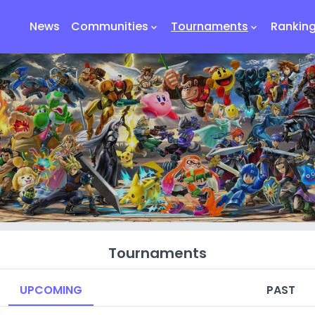
News
Communities
Tournaments
Rankin
keyboard_arrow_down
keyboard_arrow_down
Tournaments
UPCOMING
PAST