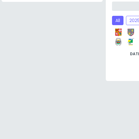
All
202
DAT