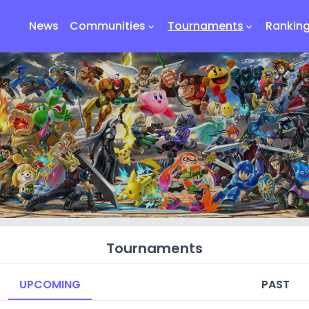
News
Communities
Tournaments
Rankin
keyboard_arrow_down
keyboard_arrow_down
Tournaments
UPCOMING
PAST