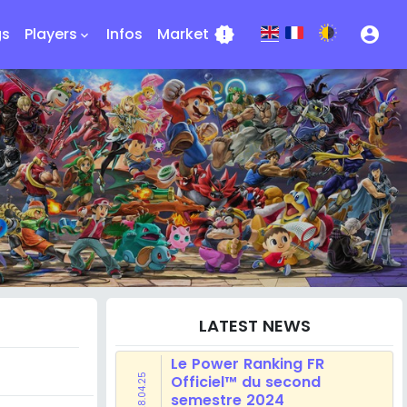
gs
Players
Infos
Market
new_releases
account_circle
keyboard_arrow_down
LATEST NEWS
Le Power Ranking FR
28.04.25
Officiel™ du second
semestre 2024