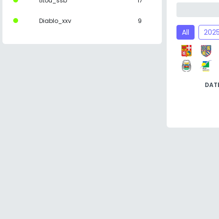
titou_ssb
17
Diablo_xxv
9
All
202
DAT