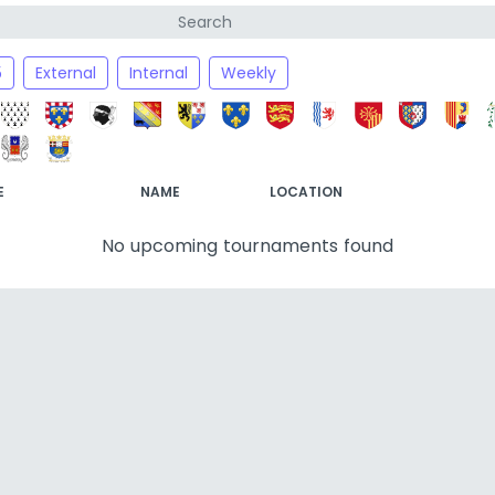
5
External
Internal
Weekly
E
NAME
LOCATION
No upcoming tournaments found