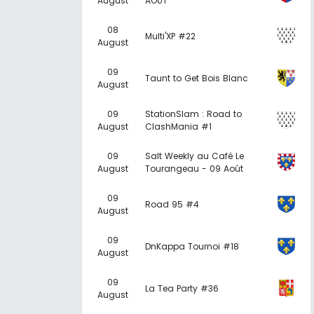
August
AOÛT
08
Multi'XP #22
August
09
Taunt to Get Bois Blanc
August
09
StationSlam : Road to
August
ClashMania #1
09
Salt Weekly au Café Le
August
Tourangeau - 09 Août
09
Road 95 #4
August
09
DnKappa Tournoi #18
August
09
La Tea Party #36
August