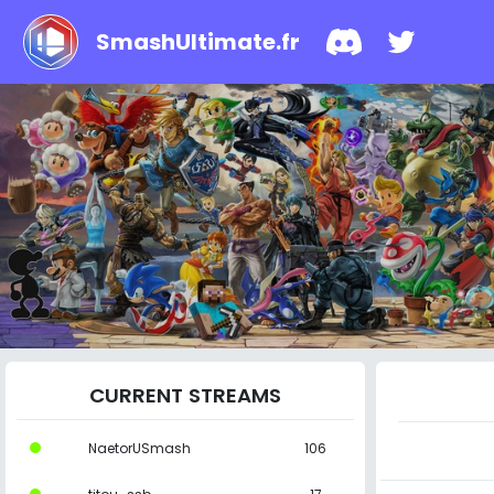
SmashUltimate.fr
CURRENT STREAMS
NaetorUSmash
106