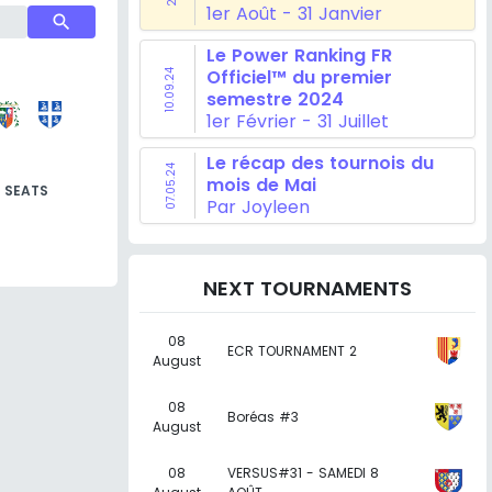
1er Août - 31 Janvier
search
Le Power Ranking FR
Officiel™ du premier
10.09.24
semestre 2024
1er Février - 31 Juillet
Le récap des tournois du
07.05.24
mois de Mai
SEATS
Par Joyleen
NEXT TOURNAMENTS
08
ECR TOURNAMENT 2
August
08
Boréas #3
August
08
VERSUS#31 - SAMEDI 8