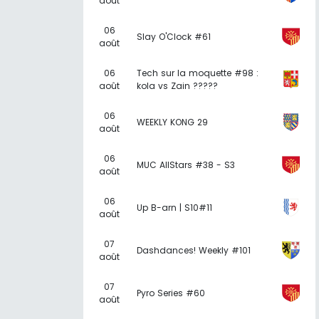
août
06
Slay O'Clock #61
août
06
Tech sur la moquette #98 :
août
kola vs Zain ?????
06
WEEKLY KONG 29
août
06
MUC AllStars #38 - S3
août
06
Up B-arn | S10#11
août
07
Dashdances! Weekly #101
août
07
Pyro Series #60
août