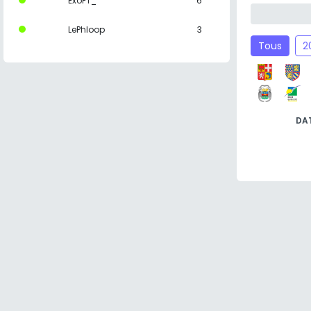
ExoPT_
6
LePhloop
3
Tous
2
DA