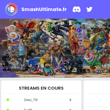
SmashUltimate.fr
STREAMS EN COURS
Zozo_713
6