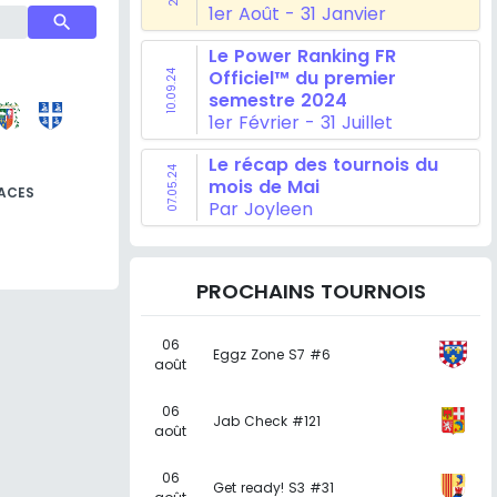
1er Août - 31 Janvier
search
Le Power Ranking FR
Officiel™ du premier
10.09.24
semestre 2024
1er Février - 31 Juillet
Le récap des tournois du
07.05.24
mois de Mai
ACES
Par Joyleen
PROCHAINS TOURNOIS
06
Eggz Zone S7 #6
août
06
Jab Check #121
août
06
Get ready! S3 #31