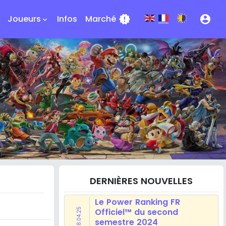
Joueurs
Infos
Marché
new_releases
account_circle
keyboard_arrow_down
DERNIÈRES NOUVELLES
Le Power Ranking FR
28.04.25
Officiel™ du second
semestre 2024