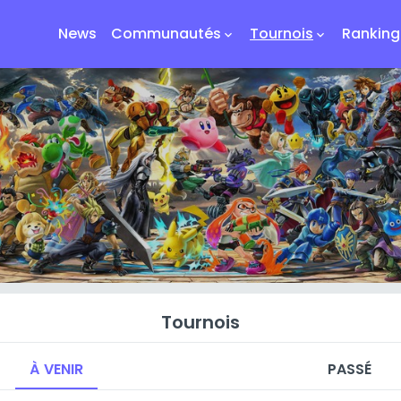
News
Communautés
Tournois
Ranking
keyboard_arrow_down
keyboard_arrow_down
Tournois
À VENIR
PASSÉ