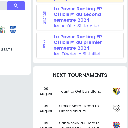
search
Le Power Ranking FR
28.04.25
Officiel™ du second
semestre 2024
1er Août - 31 Janvier
Le Power Ranking FR
Officiel™ du premier
10.09.24
semestre 2024
SEATS
1er Février - 31 Juillet
NEXT TOURNAMENTS
09
Taunt to Get Bois Blanc
August
09
StationSlam : Road to
August
ClashMania #1
09
Salt Weekly au Café Le