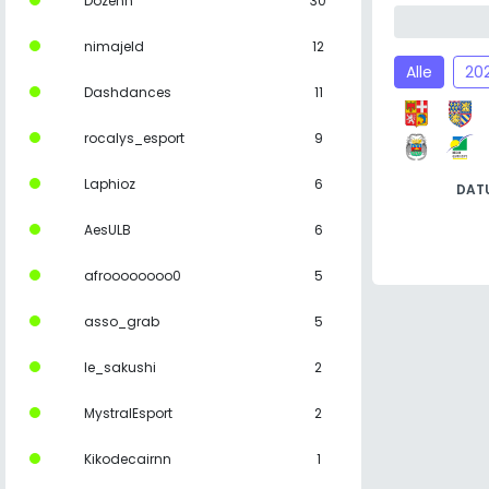
Dozenn
30
nimajeld
12
Alle
20
Dashdances
11
rocalys_esport
9
Laphioz
6
DAT
AesULB
6
afroooooooo0
5
asso_grab
5
le_sakushi
2
MystralEsport
2
Kikodecairnn
1