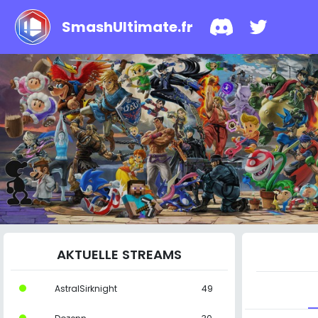
SmashUltimate.fr
AKTUELLE STREAMS
AstralSirknight
49