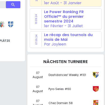
1er Août - 31 Janvier
search
Le Power Ranking FR
Officiel™ du premier
10.09.24
semestre 2024
1er Février - 31 Juillet
Le récap des tournois du
07.05.24
mois de Mai
PLÄTZE
Par Joyleen
NÄCHSTEN TURNIERE
07
Dashdances! Weekly #101
August
07
Pyro Series #60
August
07
Chez Damien 58