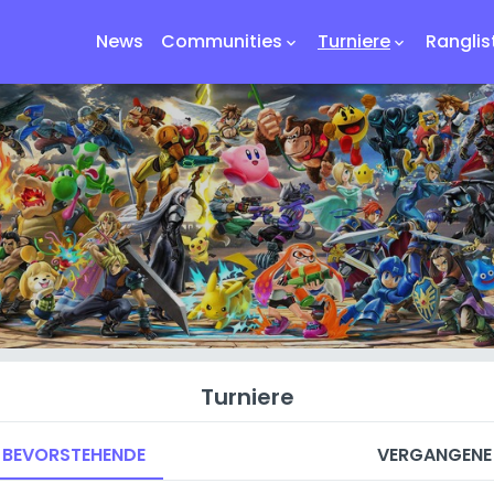
News
Communities
Turniere
Ranglis
keyboard_arrow_down
keyboard_arrow_down
Turniere
BEVORSTEHENDE
VERGANGENE