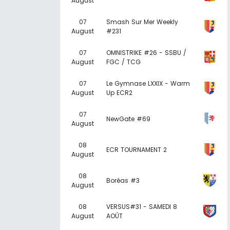
August
07
Smash Sur Mer Weekly
August
#231
07
OMNISTRIKE #26 - SSBU /
August
FGC / TCG
07
Le Gymnase LXXIX - Warm
August
Up ECR2
07
NewGate #69
August
08
ECR TOURNAMENT 2
August
08
Boréas #3
August
08
VERSUS#31 - SAMEDI 8
August
AOÛT