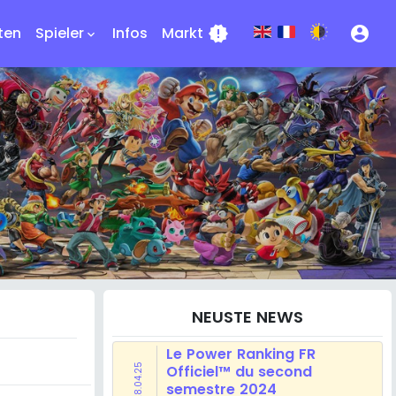
ten
Spieler
Infos
Markt
new_releases
account_circle
keyboard_arrow_down
NEUSTE NEWS
Le Power Ranking FR
28.04.25
Officiel™ du second
semestre 2024