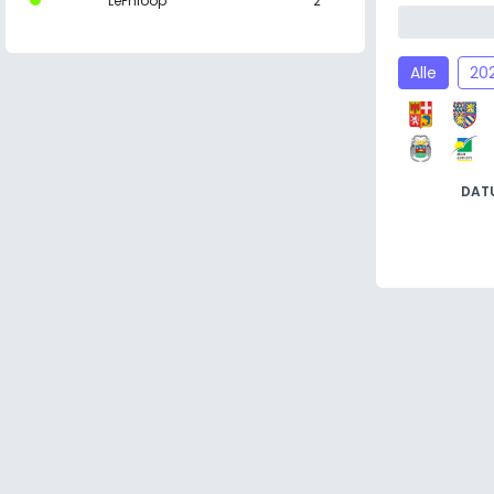
LePhloop
2
Alle
20
DAT