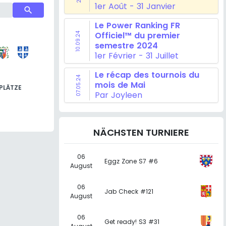
1er Août - 31 Janvier
search
Le Power Ranking FR
Officiel™ du premier
10.09.24
semestre 2024
1er Février - 31 Juillet
Le récap des tournois du
07.05.24
mois de Mai
PLÄTZE
Par Joyleen
NÄCHSTEN TURNIERE
06
Eggz Zone S7 #6
August
06
Jab Check #121
August
06
Get ready! S3 #31