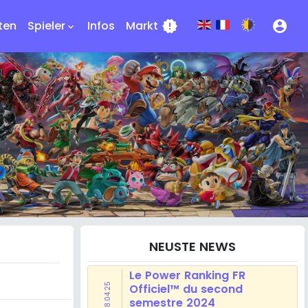
ten
Spieler
Infos
Markt
new_releases
account_circle
keyboard_arrow_down
NEUSTE NEWS
Le Power Ranking FR
28.04.25
Officiel™ du second
semestre 2024