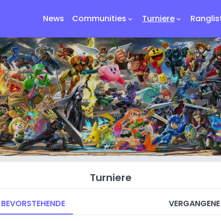
News
Communities
Turniere
Ranglis
keyboard_arrow_down
keyboard_arrow_down
Turniere
BEVORSTEHENDE
VERGANGENE