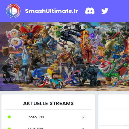
SmashUltimate.fr
AKTUELLE STREAMS
Zozo_713
6